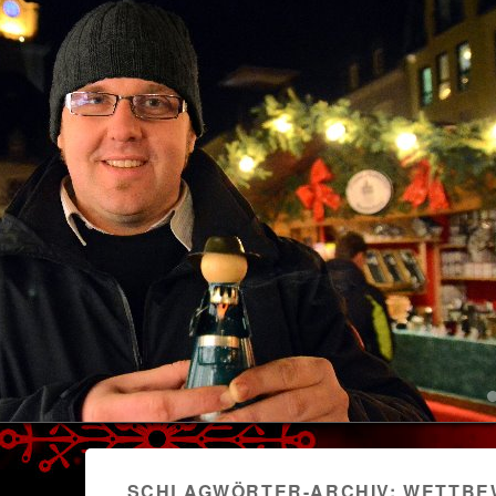
1
2
SCHLAGWÖRTER-ARCHIV:
WETTBE