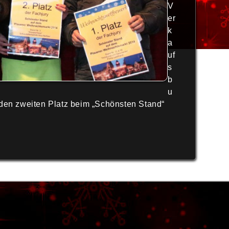
V
er
k
a
uf
s
b
u
den zweiten Platz beim „Schönsten Stand“